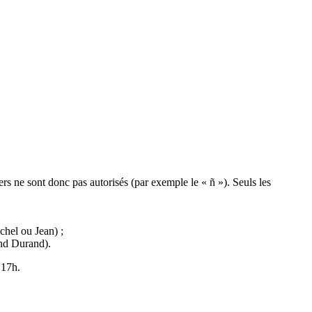
ngers ne sont donc pas autorisés (par exemple le « ñ »). Seuls les
chel ou Jean) ;
ond Durand).
 17h.